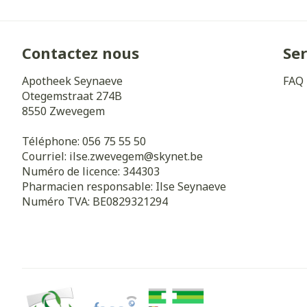
Pieds et jamb
Accessoires aé
Crème, gel et 
Pieds secs, call
Oxygène
crevasses
Contactez nous
Ser
Système respi
Ampoules
Apotheek Seynaeve
FAQ
Callosités
Otegemstraat 274B
8550
Zwevegem
Cors
Muscles et
articulations
Téléphone:
056 75 55 50
Afficher plus
Aiguilles et s
Courriel:
ilse.zwevegem@
skynet.be
Numéro de licence:
344303
Infections
Seringues
Pharmacien responsable:
Ilse Seynaeve
Spécifiqueme
Numéro TVA:
BE0829321294
Solution injec
les hommes
Aiguilles
Soins du corps
Poux
Aiguilles stylo
Déodorants
Afficher plus
Soins du visag
Diagnostique