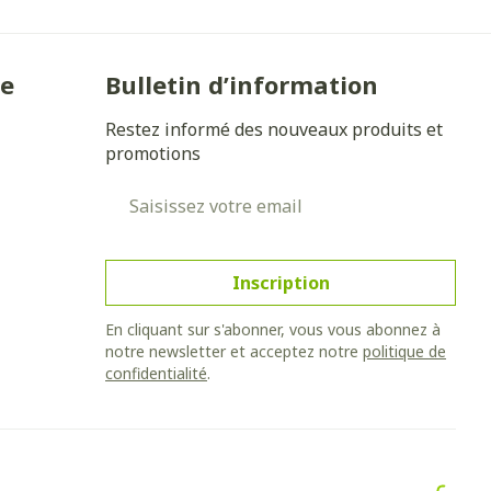
 solaire
Hygiène
Lit
l
Bain et douche
Escarres
ie
Bulletin d’information
Afficher plus
ie
Voies urinaires
e
Restez informé des nouveaux produits et
promotions
 au soleil
anxiété et
Arrêter de fumer
Adresse mail
s
et
Instruments
: bandages
Inscription
Médicaments anti-
ques
tumoraux
et hygiène
Démaquillage et
En cliquant sur s'abonner, vous vous abonnez à
nettoyage
notre newsletter et acceptez notre
politique de
confidentialité
.
s et
Lait, gel, huile et crème de
Anesthésie
on
nettoyage
ntime
Tonic - lotion
 pieds
hie
Médications diverses
Eau micellaire
s