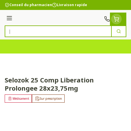
Aller au contenu
Conseil du pharmacien
Livraison rapide
Menu
Cherc
Rechercher
Selozok 25 Comp Liberation
Prolongee 28x23,75mg
Médicament
Sur prescription