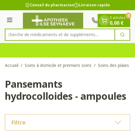
Diapositive 1 de 1
Aller au contenu
Conseil du pharmacien
Livraison rapide
0
0 articles
Menu
0,00 €
Recherche de médicaments et de suppléments...
Cherc
Rechercher
Accueil
/
Soins à domicile et premiers soins
/
Soins des plaies
/
Pansemants
hydrocolloides - ampoules
Filtre