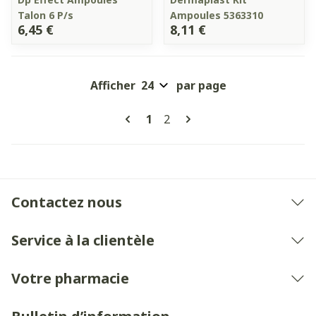
Talon 6 P/s
Ampoules 5363310
6,45 €
8,11 €
Afficher
par page
Pages
Vous lisez actuellement la pa
Page
1
2
Contactez nous
Service à la clientèle
Votre pharmacie