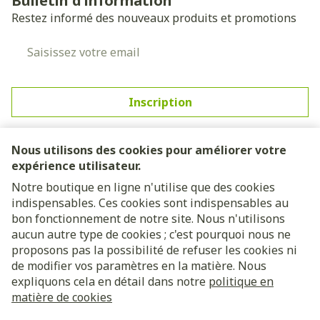
Bulletin d’information
Restez informé des nouveaux produits et promotions
Adresse mail
Inscription
En cliquant sur s'abonner, vous vous abonnez à notre
newsletter et acceptez notre
politique de confidentialité
.
Nous utilisons des cookies pour améliorer votre
expérience utilisateur.
Notre boutique en ligne n'utilise que des cookies
indispensables. Ces cookies sont indispensables au
bon fonctionnement de notre site. Nous n'utilisons
aucun autre type de cookies ; c'est pourquoi nous ne
proposons pas la possibilité de refuser les cookies ni
de modifier vos paramètres en la matière. Nous
expliquons cela en détail dans notre
politique en
Liens légaux
matière de cookies