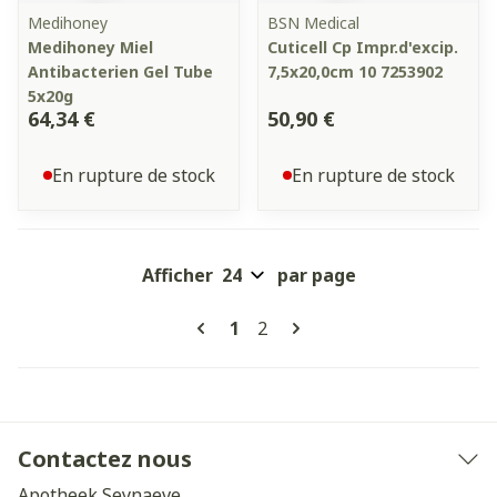
Medihoney
BSN Medical
Medihoney Miel
Cuticell Cp Impr.d'excip.
Antibacterien Gel Tube
7,5x20,0cm 10 7253902
5x20g
64,34 €
50,90 €
En rupture de stock
En rupture de stock
Afficher
par page
Pages
Vous lisez actuellement la pa
Page
1
2
Contactez nous
Apotheek Seynaeve