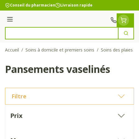
Aller au contenu
Conseil du pharmacien
Livraison rapide
Menu
Cherc
Rechercher
Accueil
/
Soins à domicile et premiers soins
/
Soins des plaies
/
Pansements vaselinés
Filtre
Passer à la liste des produits
Prix
filter