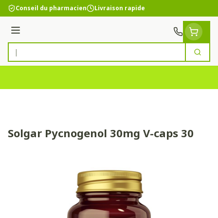
Aller au contenu
Conseil du pharmacien
Livraison rapide
Menu
Cherc
Rechercher
Solgar Pycnogenol 30mg V-caps 30