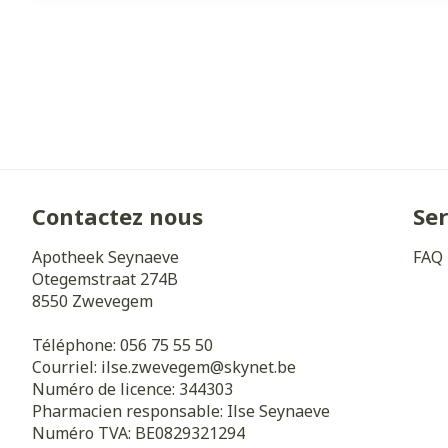
Contactez nous
Ser
Apotheek Seynaeve
FAQ
Otegemstraat 274B
8550
Zwevegem
Téléphone:
056 75 55 50
Courriel:
ilse.zwevegem@
skynet.be
Numéro de licence:
344303
Pharmacien responsable:
Ilse Seynaeve
Numéro TVA:
BE0829321294