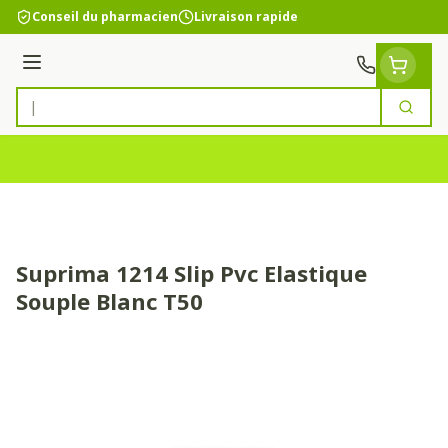
Aller au contenu
Conseil du pharmacien
Livraison rapide
Menu
Cherc
Rechercher
Suprima 1214 Slip Pvc Elastique
Souple Blanc T50