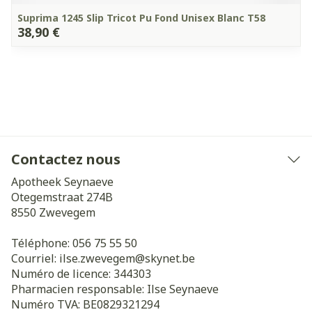
Suprima 1245 Slip Tricot Pu Fond Unisex Blanc T58
38,90 €
Contactez nous
Apotheek Seynaeve
Otegemstraat 274B
8550
Zwevegem
Téléphone:
056 75 55 50
Courriel:
ilse.zwevegem@
skynet.be
Numéro de licence:
344303
Pharmacien responsable:
Ilse Seynaeve
Numéro TVA:
BE0829321294