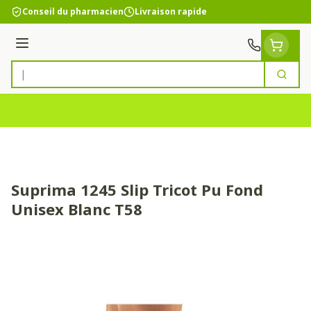
Aller au contenu
Conseil du pharmacien
Livraison rapide
Menu
Cherc
Rechercher
Suprima 1245 Slip Tricot Pu Fond
Unisex Blanc T58