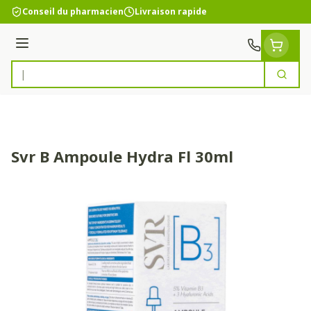
Aller au contenu
Conseil du pharmacien
Livraison rapide
Menu
Cherc
Rechercher
Svr B Ampoule Hydra Fl 30ml