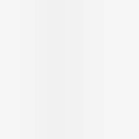
Ombres à paupières
Massage
Afficher plus
Afficher plu
ccessoires
Masques chirurgique
ge
Compléments
Répulsifs 
nutritionnels
mentation
- peau
Autobronzants
Rasage