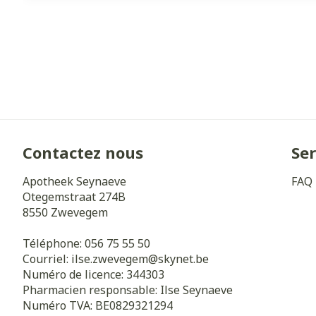
Contactez nous
Ser
Apotheek Seynaeve
FAQ
Otegemstraat 274B
8550
Zwevegem
Téléphone:
056 75 55 50
Courriel:
ilse.zwevegem@
skynet.be
Numéro de licence:
344303
Pharmacien responsable:
Ilse Seynaeve
Numéro TVA:
BE0829321294