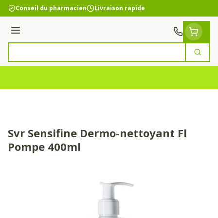
Aller au contenu
Conseil du pharmacien
Livraison rapide
Menu
Cherc
Rechercher
Svr Sensifine Dermo-nettoyant Fl
Pompe 400ml