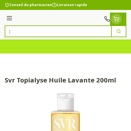
Aller au contenu
Conseil du pharmacien
Livraison rapide
Menu
Cherc
Rechercher
Svr Topialyse Huile Lavante 200ml