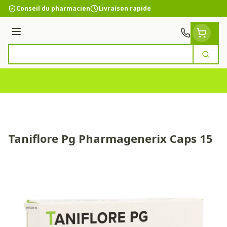
Aller au contenu
Conseil du pharmacien
Livraison rapide
Menu
Cherc
Rechercher
Taniflore Pg Pharmagenerix Caps 15