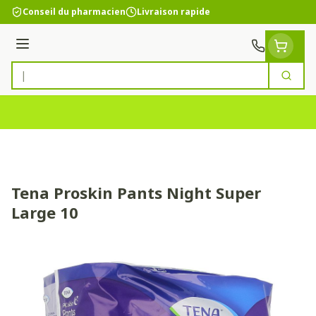
Aller au contenu
Conseil du pharmacien
Livraison rapide
Menu
Cherc
Rechercher
Tena Proskin Pants Night Super
Large 10