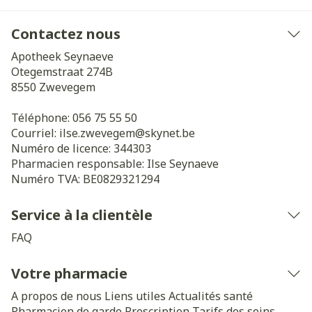
Contactez nous
Apotheek Seynaeve
Otegemstraat 274B
8550
Zwevegem
Téléphone:
056 75 55 50
Courriel:
ilse.zwevegem@
skynet.be
Numéro de licence:
344303
Pharmacien responsable:
Ilse Seynaeve
Numéro TVA:
BE0829321294
Service à la clientèle
FAQ
Votre pharmacie
A propos de nous
Liens utiles
Actualités santé
Pharmacien de garde
Prescription
Tarifs des soins