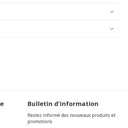
Yeux
s
Afficher plus
anti-insectes
Senteur
ie
Bulletin d’information
Restez informé des nouveaux produits et
promotions
CBD