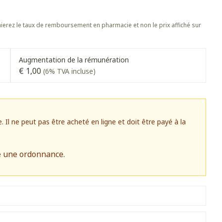
s
Afficher plus
 oiseaux
Soins des plaies
s
Afficher plus
erez le taux de remboursement en pharmacie et non le prix affiché sur
oins
Tests de diagnostic
stress
Puces et tiques
Gorge et bouche
Augmentation de la rémunération
Alcootest
€ 1,00
(6% TVA incluse)
Comprimés à sucer
Oreilles
hérapie -
Tensiomètre
uttes
Spray - solution
Bouche, gueule ou bec
aire
Bouchons d'oreilles
Test de cholestérol
ansements
Nettoyage des oreilles
Cardiofréquencemètre
l ne peut pas être acheté en ligne et doit être payé à la
 médicaux
Gouttes auriculaires
Afficher plus
s
e une ordonnance.
Matériel paramédical
 coagulant du
Hémorroïdes
ie
Respiration et oxygène
mie
Salle de bains