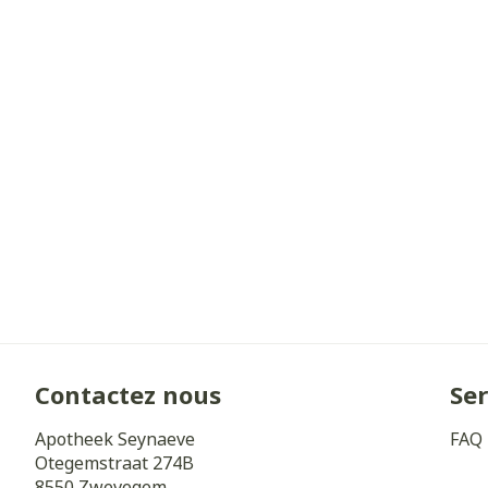
Cheveux
Piluliers et a
Soins du visa
Taches de pig
Peau sensible 
irritée
Peau mixte
Peau terne
Afficher plus
Contactez nous
Ser
Apotheek Seynaeve
FAQ
Otegemstraat 274B
Ronflement
8550
Zwevegem