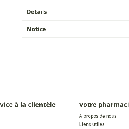
Ombres à paupières
Massage
Détails
Afficher plus
Afficher plu
ccessoires
Masques chirurgique
Notice
ge
Compléments
Répulsifs 
nutritionnels
mentation
- peau
vice à la clientèle
Votre pharmac
A propos de nous
Autobronzants
Liens utiles
Rasage