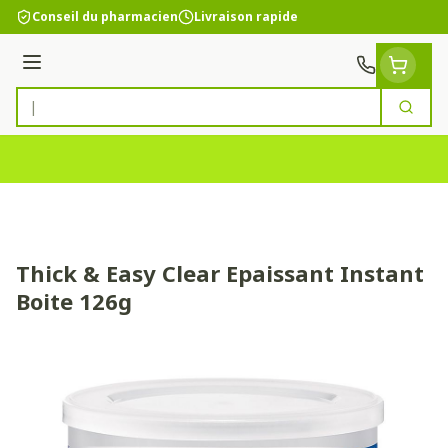
Aller au contenu
Conseil du pharmacien
Livraison rapide
Menu
Cherc
Rechercher
Thick & Easy Clear Epaissant Instant
Boite 126g