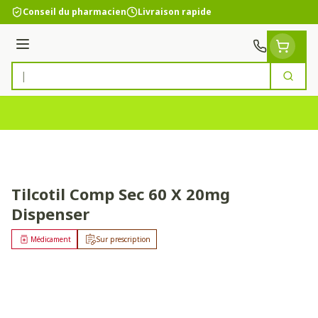
Aller au contenu
Conseil du pharmacien
Livraison rapide
Menu
Cherc
Rechercher
Tilcotil Comp Sec 60 X 20mg
Dispenser
Médicament
Sur prescription