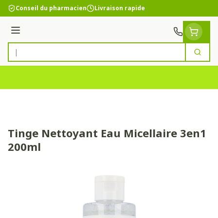
Aller au contenu
Conseil du pharmacien
Livraison rapide
Menu
Cherc
Rechercher
Tinge Nettoyant Eau Micellaire 3en1
200ml