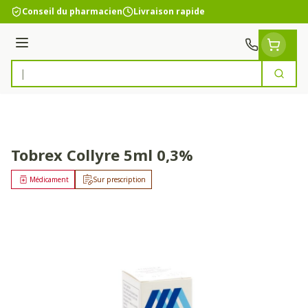
Aller au contenu
Conseil du pharmacien
Livraison rapide
Menu
Cherc
Rechercher
Tobrex Collyre 5ml 0,3%
Médicament
Sur prescription