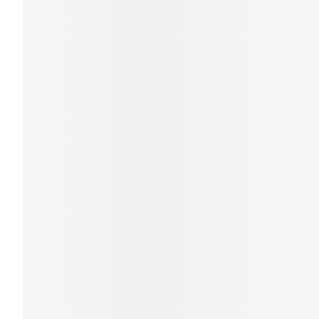
Cheveux
Piluliers et a
Soins du visa
Taches de pig
Peau sensible 
irritée
Peau mixte
Peau terne
Afficher plus
Ronflement