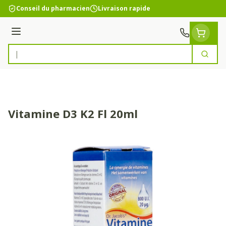
Aller au contenu
Conseil du pharmacien
Livraison rapide
Menu
Cherc
Rechercher
Vitamine D3 K2 Fl 20ml