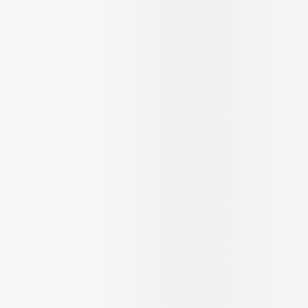
Ombres à paupières
Massage
Afficher plus
Afficher plu
ccessoires
Masques chirurgique
ge
Compléments
Répulsifs 
nutritionnels
mentation
- peau
Autobronzants
Rasage