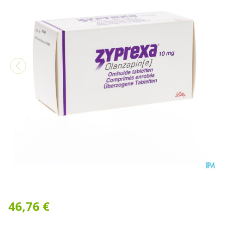
Zyprexa 10mg Pi Pharma C
46,76 €