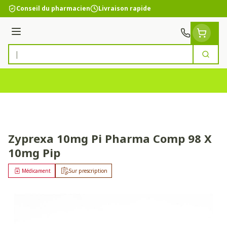
Aller au contenu
Conseil du pharmacien
Livraison rapide
Menu
Cherc
Rechercher
Zyprexa 10mg Pi Pharma Comp 98 X
10mg Pip
Médicament
Sur prescription