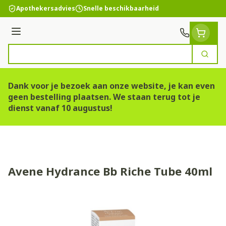
Ga naar de inhoud
Apothekersadvies
Snelle beschikbaarheid
Menu
Zoek
Product, merk, categorie...
Dank voor je bezoek aan onze website, je kan even
geen bestelling plaatsen. We staan terug tot je
dienst vanaf 10 augustus!
Avene Hydrance Bb Riche Tube 40ml