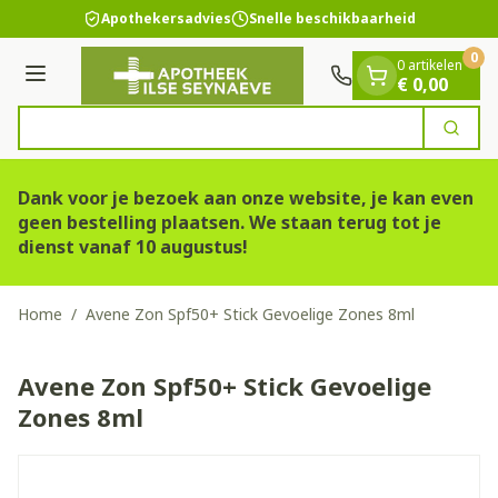
Dia 1 van 1
Ga naar de inhoud
Apothekersadvies
Snelle beschikbaarheid
0
0 artikelen
Menu
€ 0,00
Zoek
Product, merk, categorie...
Dank voor je bezoek aan onze website, je kan even
geen bestelling plaatsen. We staan terug tot je
dienst vanaf 10 augustus!
Home
/
Avene Zon Spf50+ Stick Gevoelige Zones 8ml
Avene Zon Spf50+ Stick Gevoelige
Zones 8ml