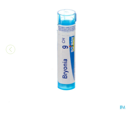
Bryonia 9ch Gr 4g Boiron