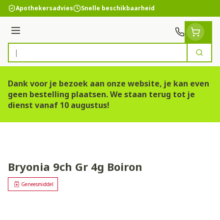
Ga naar de inhoud
Apothekersadvies
Snelle beschikbaarheid
Menu
Zoek
Product, merk, categorie...
Dank voor je bezoek aan onze website, je kan even
geen bestelling plaatsen. We staan terug tot je
dienst vanaf 10 augustus!
Bryonia 9ch Gr 4g Boiron
Geneesmiddel