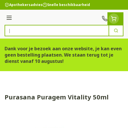
Ga naar de inhoud
Apothekersadvies
Snelle beschikbaarheid
Menu
Zoek
Product, merk, categorie...
Dank voor je bezoek aan onze website, je kan even
geen bestelling plaatsen. We staan terug tot je
dienst vanaf 10 augustus!
Purasana Puragem Vitality 50ml