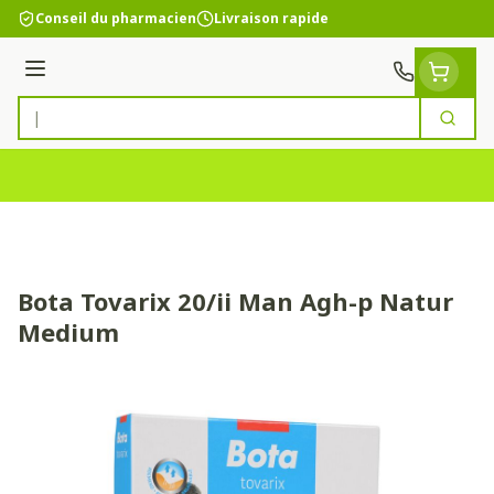
Aller au contenu
Conseil du pharmacien
Livraison rapide
Menu
Cherc
Rechercher
Bota Tovarix 20/ii Man Agh-p Natur
Medium