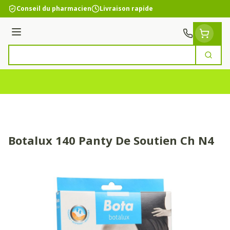
Aller au contenu
Conseil du pharmacien
Livraison rapide
Menu
Cherc
Rechercher
Botalux 140 Panty De Soutien Ch N4