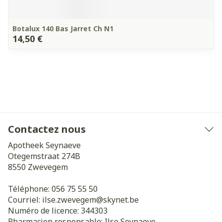
Botalux 140 Bas Jarret Ch N1
14,50 €
Contactez nous
Apotheek Seynaeve
Otegemstraat 274B
8550
Zwevegem
Téléphone:
056 75 55 50
Courriel:
ilse.zwevegem@
skynet.be
Numéro de licence:
344303
Pharmacien responsable:
Ilse Seynaeve