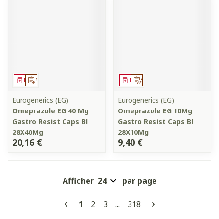
Médicament
Sur prescription
Médicament
Sur prescription
Eurogenerics (EG)
Eurogenerics (EG)
Omeprazole EG 40 Mg
Omeprazole EG 10Mg
Gastro Resist Caps Bl
Gastro Resist Caps Bl
28X40Mg
28X10Mg
20,16 €
9,40 €
Afficher
par page
Pages
Vous lisez actuellement la page
Page
Page
Page
1
2
3
...
318