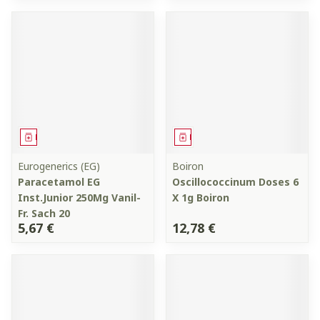
Médicament
Médicament
Eurogenerics (EG)
Boiron
Paracetamol EG
Oscillococcinum Doses 6
Inst.Junior 250Mg Vanil-
X 1g Boiron
Fr. Sach 20
5,67 €
12,78 €