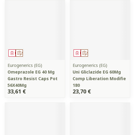
Médicament
Sur prescription
Médicament
Sur prescription
Eurogenerics (EG)
Eurogenerics (EG)
Omeprazole EG 40 Mg
Uni Gliclazide EG 60Mg
Gastro Resist Caps Pot
Comp Liberation Modifie
56X40Mg
180
33,61 €
23,70 €