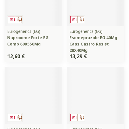
Médicament
Sur prescription
Médicament
Sur prescription
Eurogenerics (EG)
Eurogenerics (EG)
Naproxene Forte EG
Esomeprazole EG 40Mg
Comp 60X550Mg
Caps Gastro Resist
28X40Mg
12,60 €
13,29 €
Médicament
Sur prescription
Médicament
Sur prescription