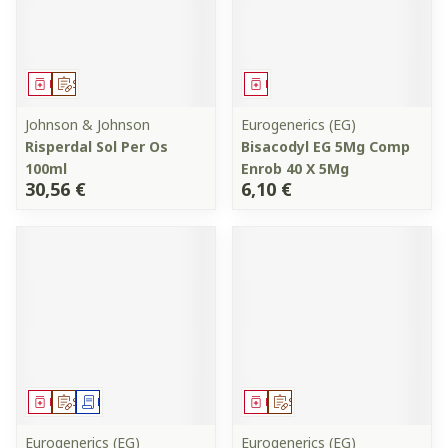
Médicament
Sur prescription
Médicament
Johnson & Johnson
Eurogenerics (EG)
Risperdal Sol Per Os
Bisacodyl EG 5Mg Comp
100ml
Enrob 40 X 5Mg
30,56 €
6,10 €
Médicament
Sur prescription
Demande écrite
Médicament
Sur prescription
Eurogenerics (EG)
Eurogenerics (EG)