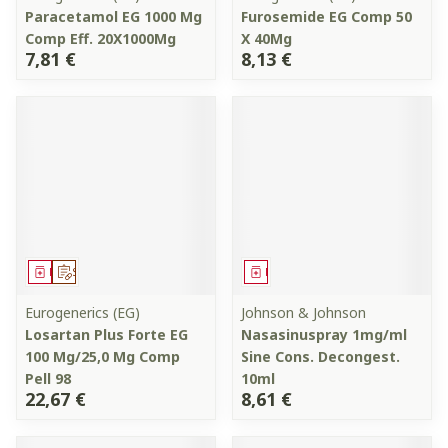
Paracetamol EG 1000 Mg
Furosemide EG Comp 50
Comp Eff. 20X1000Mg
X 40Mg
7,81 €
8,13 €
Médicament
Sur prescription
Médicament
Eurogenerics (EG)
Johnson & Johnson
Losartan Plus Forte EG
Nasasinuspray 1mg/ml
100 Mg/25,0 Mg Comp
Sine Cons. Decongest.
Pell 98
10ml
22,67 €
8,61 €