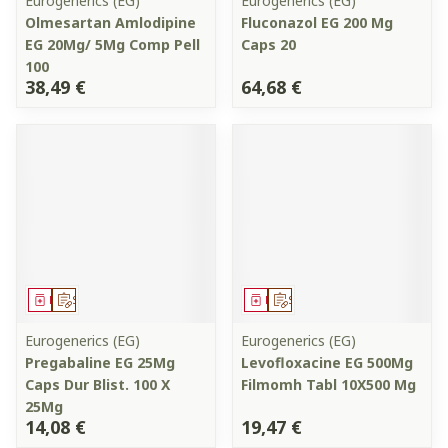
Eurogenerics (EG)
Eurogenerics (EG)
Olmesartan Amlodipine
Fluconazol EG 200 Mg
EG 20Mg/ 5Mg Comp Pell
Caps 20
100
38,49 €
64,68 €
Médicament
Sur prescription
Médicament
Sur prescription
Eurogenerics (EG)
Eurogenerics (EG)
Pregabaline EG 25Mg
Levofloxacine EG 500Mg
Caps Dur Blist. 100 X
Filmomh Tabl 10X500 Mg
25Mg
14,08 €
19,47 €