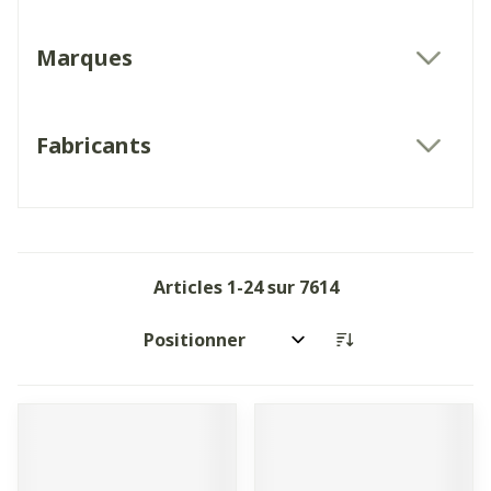
Marques
filter
Fabricants
filter
Articles
1
-
24
sur
7614
Trier par: