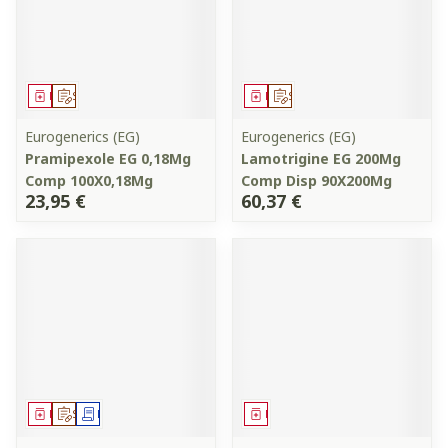
Médicament
Sur prescription
Médicament
Sur prescription
Eurogenerics (EG)
Eurogenerics (EG)
Pramipexole EG 0,18Mg
Lamotrigine EG 200Mg
Comp 100X0,18Mg
Comp Disp 90X200Mg
23,95 €
60,37 €
Médicament
Sur prescription
Demande écrite
Médicament