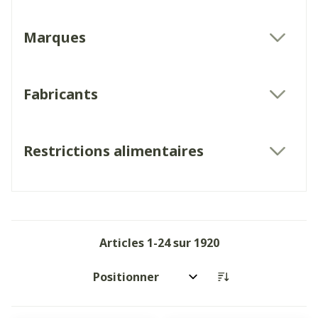
Marques
filter
Fabricants
filter
Restrictions alimentaires
filter
Articles
1
-
24
sur
1920
Trier par: