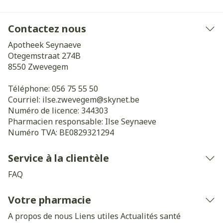
Contactez nous
Apotheek Seynaeve
Otegemstraat 274B
8550
Zwevegem
Téléphone:
056 75 55 50
Courriel:
ilse.zwevegem@
skynet.be
Numéro de licence:
344303
Pharmacien responsable:
Ilse Seynaeve
Numéro TVA:
BE0829321294
Service à la clientèle
FAQ
Votre pharmacie
A propos de nous
Liens utiles
Actualités santé