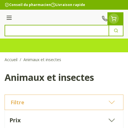
Aller au contenu
Conseil du pharmacien
Livraison rapide
Menu
Cherc
Rechercher
Accueil
/
Animaux et insectes
Animaux et insectes
Filtre
Passer à la liste des produits
Prix
filter