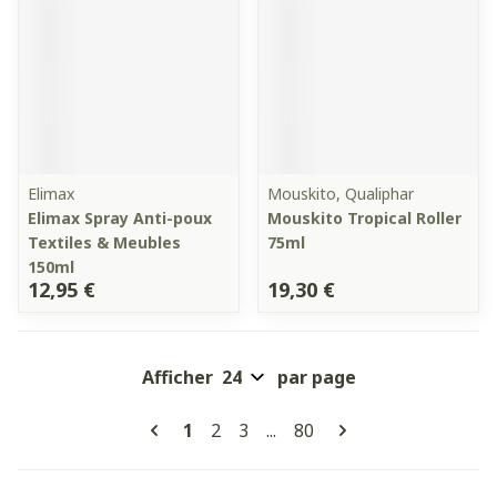
Elimax
Mouskito, Qualiphar
Elimax Spray Anti-poux
Mouskito Tropical Roller
Textiles & Meubles
75ml
150ml
12,95 €
19,30 €
Afficher
par page
Pages
Vous lisez actuellement la page
Page
Page
Page
1
2
3
...
80