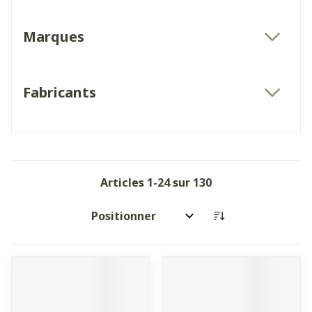
Marques
filter
Fabricants
filter
Articles
1
-
24
sur
130
Trier par: