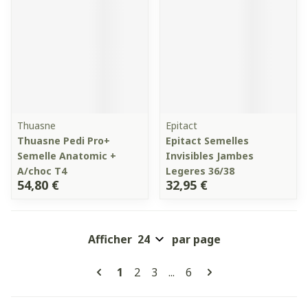
Thuasne
Epitact
Thuasne Pedi Pro+
Epitact Semelles
Semelle Anatomic +
Invisibles Jambes
A/choc T4
Legeres 36/38
54,80 €
32,95 €
Afficher
par page
Pages
Vous lisez actuellement la page
Page
Page
Page
1
2
3
...
6