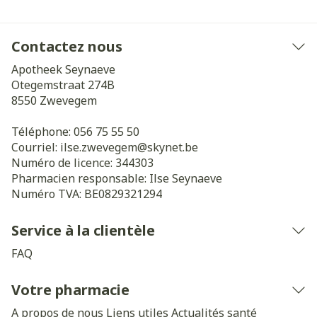
Contactez nous
Apotheek Seynaeve
Otegemstraat 274B
8550
Zwevegem
Téléphone:
056 75 55 50
Courriel:
ilse.zwevegem@
skynet.be
Numéro de licence:
344303
Pharmacien responsable:
Ilse Seynaeve
Numéro TVA:
BE0829321294
Service à la clientèle
FAQ
Votre pharmacie
A propos de nous
Liens utiles
Actualités santé