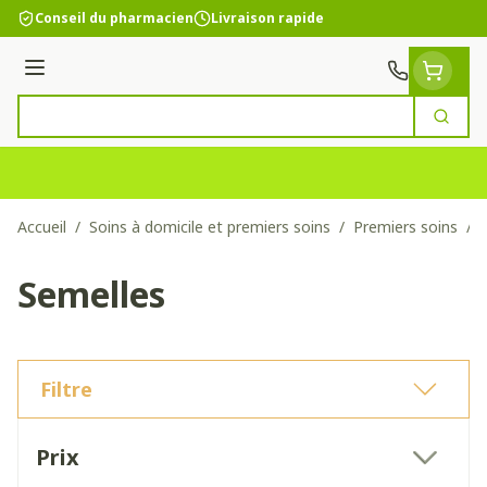
Aller au contenu
Conseil du pharmacien
Livraison rapide
Menu
Cherc
Rechercher
Accueil
/
Soins à domicile et premiers soins
/
Premiers soins
/
Semelles
Filtre
Passer à la liste des produits
Prix
filter