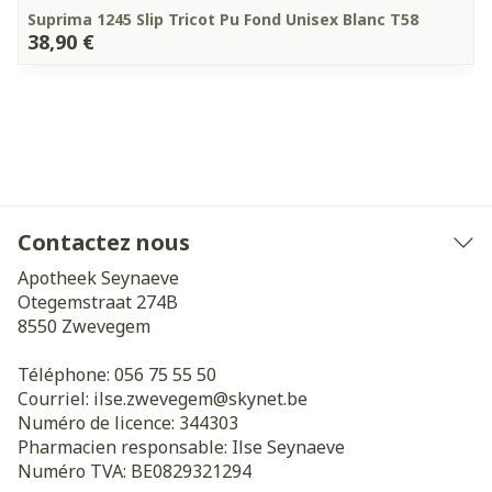
Suprima 1245 Slip Tricot Pu Fond Unisex Blanc T58
38,90 €
Contactez nous
Apotheek Seynaeve
Otegemstraat 274B
8550
Zwevegem
Téléphone:
056 75 55 50
Courriel:
ilse.zwevegem@
skynet.be
Numéro de licence:
344303
Pharmacien responsable:
Ilse Seynaeve
Numéro TVA:
BE0829321294