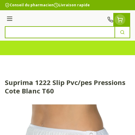
Aller au contenu
Conseil du pharmacien
Livraison rapide
Menu
Cherc
Rechercher
Suprima 1222 Slip Pvc/pes Pressions
Cote Blanc T60