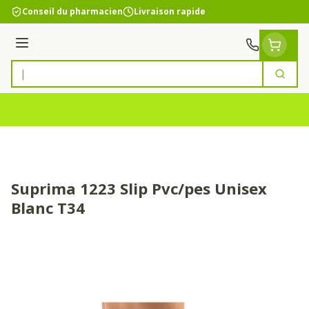
Aller au contenu
Conseil du pharmacien
Livraison rapide
Menu
Cherc
Rechercher
Suprima 1223 Slip Pvc/pes Unisex
Blanc T34