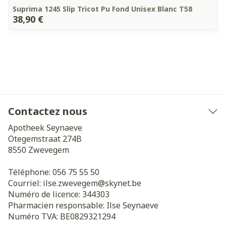
Suprima 1245 Slip Tricot Pu Fond Unisex Blanc T58
38,90 €
Contactez nous
Apotheek Seynaeve
Otegemstraat 274B
8550
Zwevegem
Téléphone:
056 75 55 50
Courriel:
ilse.zwevegem@
skynet.be
Numéro de licence:
344303
Pharmacien responsable:
Ilse Seynaeve
Numéro TVA:
BE0829321294