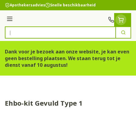
Ga naar de inhoud
Apothekersadvies
Snelle beschikbaarheid
Menu
Zoek
Product, merk, categorie...
Dank voor je bezoek aan onze website, je kan even
geen bestelling plaatsen. We staan terug tot je
dienst vanaf 10 augustus!
Ehbo-kit Gevuld Type 1