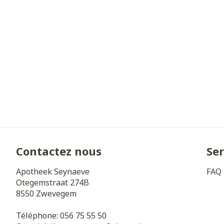
Cheveux
Piluliers et a
Soins du visa
Taches de pig
Peau sensible 
irritée
Peau mixte
Contactez nous
Ser
Peau terne
Apotheek Seynaeve
FAQ
Afficher plus
Otegemstraat 274B
8550
Zwevegem
Téléphone:
056 75 55 50
Ronflement