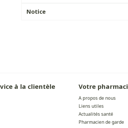
Ombres à paupières
Massage
Notice
Afficher plus
Afficher plu
ccessoires
Masques chirurgique
ge
Compléments
Répulsifs 
nutritionnels
mentation
- peau
vice à la clientèle
Votre pharmac
A propos de nous
Liens utiles
Actualités santé
Pharmacien de garde
Autobronzants
Rasage