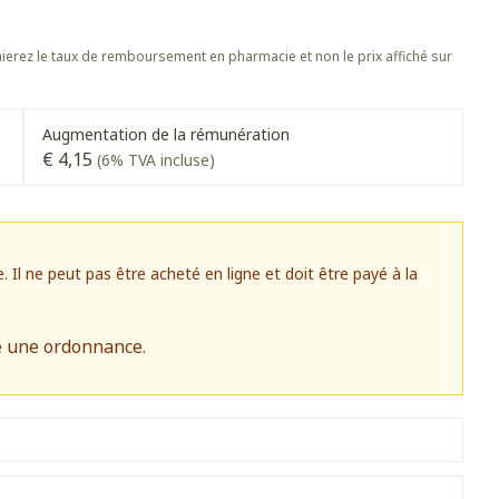
s
Afficher plus
 oiseaux
Soins des plaies
s
Afficher plus
erez le taux de remboursement en pharmacie et non le prix affiché sur
oins
Tests de diagnostic
stress
Puces et tiques
Gorge et bouche
Augmentation de la rémunération
Alcootest
€ 4,15
(6% TVA incluse)
Comprimés à sucer
Oreilles
hérapie -
Tensiomètre
uttes
Spray - solution
Bouche, gueule ou bec
aire
Bouchons d'oreilles
Test de cholestérol
ansements
Nettoyage des oreilles
Cardiofréquencemètre
l ne peut pas être acheté en ligne et doit être payé à la
 médicaux
Gouttes auriculaires
Afficher plus
s
e une ordonnance.
Matériel paramédical
 coagulant du
Hémorroïdes
ie
Respiration et oxygène
mie
Salle de bains