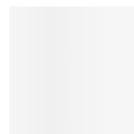
Pieds et jamb
Accessoires aé
Crème, gel et 
Il est possible de naviguer entre les éléments du carrou
Appuyer sur pour sauter le carrousel
Appuyez sur cette touche pour accéder à la na
Pieds secs, call
Oxygène
crevasses
Système respi
Ampoules
Callosités
Cors
Muscles et
articulations
Afficher plus
Aiguilles et s
Infections
Seringues
Spécifiqueme
Solution injec
les hommes
Aiguilles
Soins du corps
Poux
Aiguilles stylo
Déodorants
Afficher plus
Soins du visag
Diagnostique