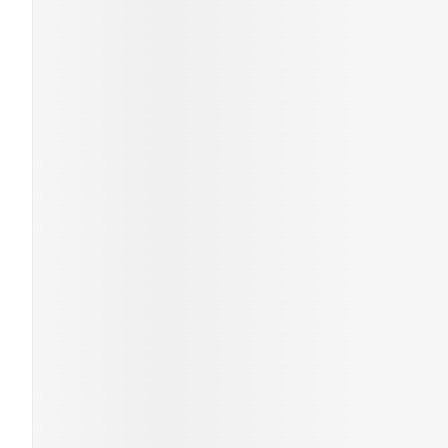
Cheveux
Piluliers et a
Soins du visa
Taches de pig
Peau sensible 
irritée
Peau mixte
Peau terne
Afficher plus
Ronflement