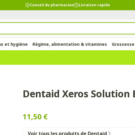
Conseil du pharmacien
Livraison rapide
ns et hygiène
Régime, alimentation & vitamines
Grossesse
chevelu et
ie
unettes
ro-
Soins du corps
Alimentation
Bébés
Prostate
Fleurs de Bach
Bas, collants et
Alimentation animale
Toux
Lèvres
Vitamines 
Enfants
Ménopaus
Huiles esse
Lingerie
Supplémen
Douleur et 
chaussettes
compléme
 catégorie Beauté, soins et hygiène
alimentair
repas
ternité
entilles
res
Bain et douche
Thé, Tisane, Infusion
Sucettes et accessoires
Chien
Toux sèche
Hydratants
Poux
Soutiens-g
bébés - enf
cal Fl 500ml 3560
Dentaid Xeros Solution 
ler les
Bas
Ronflements
Muscles et
pétit
elles
Déodorants
Aliments pour bébés
Langes/couches
Chat
Toux grasse
Boutons de 
Dents
Lingerie de
Vitamine A
articulati
iliaire et
Collants
mbinaisons
Problèmes cutanés, peau
Alimentation de sport
Dents
Autres animaux
Mix toux sèche - toux
Soins et hy
a catégorie Régime, alimentation & vitamines
Anti-oxydan
uir chevelu -
Chaussettes
irritée
grasse
11,50 €
s
aisses
compléments
Alimentation spécifique
Alimentation - lait
Vitamines 
Acides ami
ssement
es
Piluliers
Piles
Épilation
Massage - inhalations
nutritionne
nts - gel &
Afficher plus
Afficher plus
Calcium
a catégorie Grossesse et enfants
ts
Voir tous les produits de Dentaid
Tisanes
Luminothé