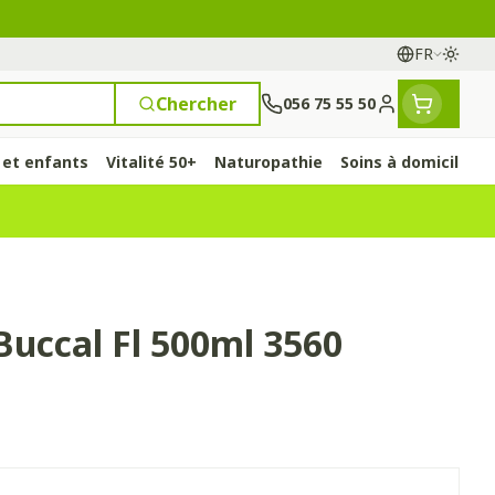
FR
Passe
Langues
Chercher
056 75 55 50
Menu client
 et enfants
Vitalité 50+
Naturopathie
Soins à domicile et
et
e
ntielles
ts
fièvre
Mains
Nutrithérapie et bien-
Vue
Gemmothérapie
Incontinence
Chevaux
Minéraux, vitamines et
nts
être
toniques
es
orge
ants
Soins des mains
Alèses
Buccal Fl 500ml 3560
Yeux
Minéraux
Bas de contention
fièvre
 maternité
Hygiène des mains
Culottes d'incontinence
ons
Nez
Vitamines
giene
Manucure & pédicure
Protections
ts - détox
Gorge
et compléments
Slips absorbants
nés
Os, muscles et
ls
anatomiques
articulations
rapie
Phytothérapie