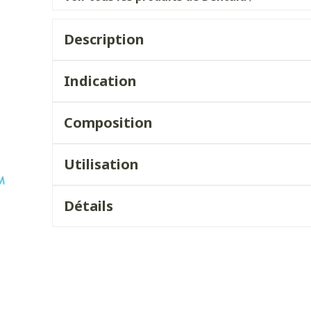
Afficher plus
Afficher plu
Chat
Pigeons et
Afficher plu
eux
 catégorie Vitalité 50+
Description
les
Homéopathie
ile
Soins des plaies
Premiers s
ots
Muscles et
Humeur et 
a catégorie Naturopathie
Yeux
Nez
articulations
Indication
Feutre
Podologie
Anti-infectieux
Tablettes
Nez
Yeux
Gants
Cold - Hot t
 catégorie Soins à domicile et premiers soins
Composition
Antiallergiques et anti-
Sprays - go
Oreilles
Yeux
chaud/froid
Spray
Lavage ocul
e
Cicatrisants
inflammatoires
vre -
Boîtes à p
a catégorie Animaux et insectes
s
Collyre
Brûlures
Utilisation
Décongestionnnants
Dispositifs
ou
Accessoires
Crème - gel
Afficher plus
ux
Glaucome
a catégorie Médicaments
terdentaires
Afficher plu
Yeux secs
Détails
Afficher plus
aires
ie et
Diabète
Stomie
es
Coeur et système
Diluant et
vasculaire
sang
Glucomètre
Poche stom
sol
Bandelettes de test et
Plaque sto