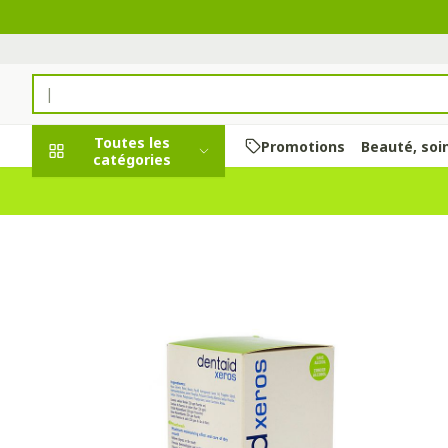
Aller au contenu
Rechercher
Toutes les
Promotions
Beauté, soi
catégories
Promotions
Beauté, soins et
Soins du cuir 
Minceur
Grossesse
Mémoire
Aromathérap
Lentilles et l
Insectes
Système gast
hygiène
des cheveux
intestinal
Afficher le sous-menu pour la
Substituts de 
Lingerie de ma
Diffuseur
Produits pour l
Soins des piqû
Dentaid Xeros Solution Buc
Peignes - démê
Antiacides
d'insectes
Régime,
Sexualité
Réducteur d'ap
Allaitement
Huiles essenti
Lunettes
cheveux
alimentation &
Foie, vésicule b
Anti Insectes
Ventre plat
Soins du corps
Complexe - co
vitamines
Afficher le sous-menu pour l
Irritation du c
pancréas
Pince tiques
cheveux abîmé
Brûleurs de gr
Vitamines et 
Nausées vomi
Jambes lourd
nutritionnels
Grossesse et enfants
Produits coiffa
Afficher plus
Laxatifs
Afficher le sous-menu pour l
Oligo-élémen
spray