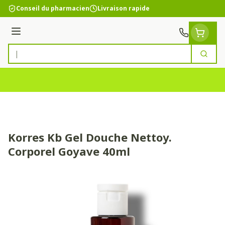
Aller au contenu
Conseil du pharmacien
Livraison rapide
Menu
Cherc
Rechercher
Korres Kb Gel Douche Nettoy.
Corporel Goyave 40ml