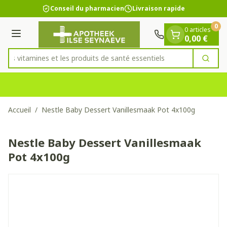
Diapositive 1 de 1
Aller au contenu
Conseil du pharmacien
Livraison rapide
0
0 articles
Menu
0,00 €
 les vitamines et les produits de santé essentiels
Cherc
Rechercher
Accueil
/
Nestle Baby Dessert Vanillesmaak Pot 4x100g
Nestle Baby Dessert Vanillesmaak
Pot 4x100g