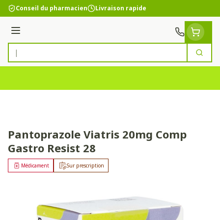
Aller au contenu
Conseil du pharmacien
Livraison rapide
Menu
Cherc
Rechercher
Pantoprazole Viatris 20mg Comp
Gastro Resist 28
Médicament
Sur prescription