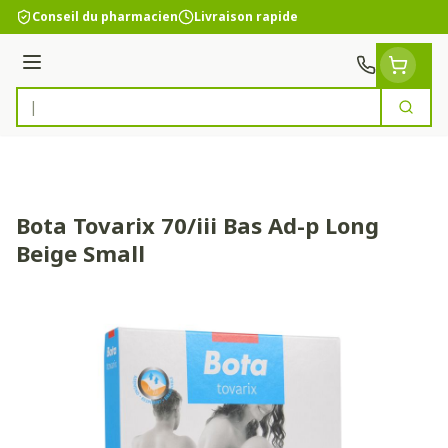
Aller au contenu
Conseil du pharmacien
Livraison rapide
Menu
Cherc
Rechercher
Bota Tovarix 70/iii Bas Ad-p Long
Beige Small