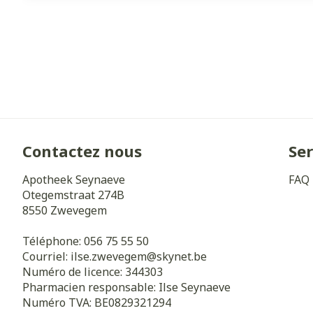
Contactez nous
Ser
Apotheek Seynaeve
FAQ
Otegemstraat 274B
8550
Zwevegem
Téléphone:
056 75 55 50
Courriel:
ilse.zwevegem@
skynet.be
Numéro de licence:
344303
Pharmacien responsable:
Ilse Seynaeve
Numéro TVA:
BE0829321294